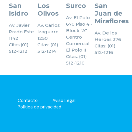
San
Los
Surco
San
Isidro
Olivos
Juan de
Av. El Polo
Miraflores
670 Piso 4 -
Av. Javier
Av. Carlos
Block "A"
Prado Este
Izaguirre
Av. De los
Centro
1142
1250
Héroes 376
Comercial
Citas:(01)
Citas: (01)
Citas: (01)
El Polo II
512-1212
512-1214
512-1216
Citas: (01)
512-1210
Contacto
Aviso Legal
Política de privacidad